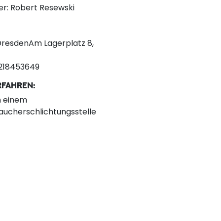
er: Robert Resewski
resdenAm Lagerplatz 8,
 218453649
RFAHREN:
n einem
aucherschlichtungsstelle